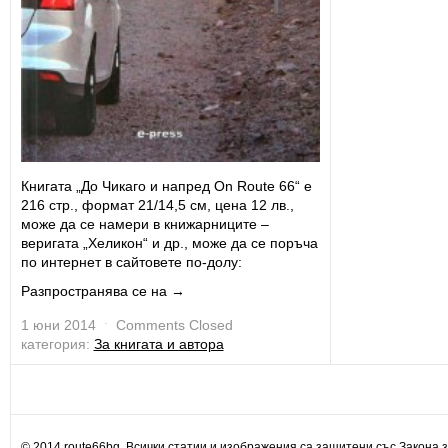
Книгата „До Чикаго и напред On Route 66“ е
216 стр., формат 21/14,5 см, цена 12 лв.,
може да се намери в книжарниците –
веригата „Хеликон“ и др., може да се поръча
по интернет в сайтовете по-долу:
Разпространява се на →
1 юни 2014
ˑ
Comments Closed
категория:
За книгата и автора
© 2014 route66bg. Всички статии и изображения са защитени със Закона з